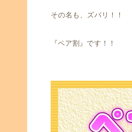
その名も、ズバリ！！
『ペア割』です！！