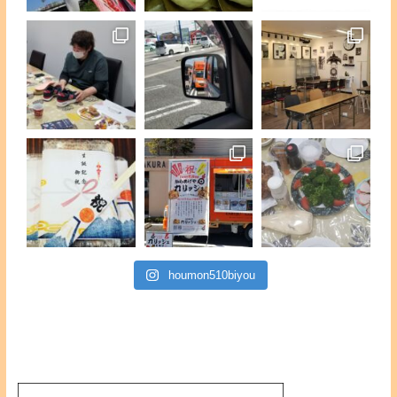
houmon510biyou